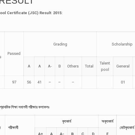
 RESULT
ool Certificate (JSC) Result 2015:
Grading
Scholarship
Passed
s
Talent
A
A
A-
B
Others
Total
General
pool
97
56
41
–
–
–
01
্রাথমিক শিক্ষা সমাপনী পরীক্ষার ফলাফলঃ
কৃতকার্য
অকৃতকার্য
ল
পরীক্ষার্থী
মোট
কৃতকার্য
A+
A
A-
B
C
D
F