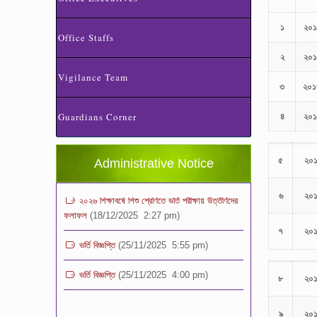
১
২০১
Office Staffs
২
২০১
Vigilance Team
৩
২০১
ভর্তি পরীক্ষা ২০২৬ এর ফলাফল
(06/01/2026 4:37 pm)
Guardians Corner
৪
২০১
ভর্তির সময় জানুয়ারি মাসের বেতনসহ অন্যান্য ফিস এর
পরিমাণ
(01/01/2026 9:14 am)
৫
২০
Administrative Notice
২০২৬ শিক্ষাবর্ষে শিশু শ্রেণিতে ভর্তি পরীক্ষায় উত্তীর্ণদের
ফলাফল
(18/12/2025 2:27 pm)
৬
২০
ভর্তি বিজ্ঞপ্তি
(25/11/2025 5:55 pm)
৭
২০
ভর্তি বিজ্ঞপ্তি
(25/11/2025 4:00 pm)
৮
২০
৯
২০