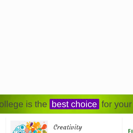
llege is the
best choice
for your
Creativity