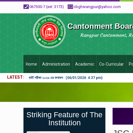
067300-7 (ext: 3173)
cbghsrangpur@yahoo.com
Cantonment Board
Rangpur Cantonment, R
Home
Administration
Academic
Co-Curricular
Po
LATEST
ভর্তি পরীক্ষা ২০২৬ এর ফলাফল (06/01/2026 4:37 pm)
Striking Feature of The
Institution