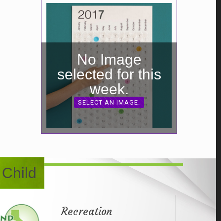
No Image
selected for this
week.
SELECT AN IMAGE.
 Child
Recreation