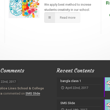
We apply best method to increse
students creativity in our school.
Read more
 Comments
Recent Contents
bangla class 1
l 22nd, 2017
April 22nd, 2017
olice Lines School & College
ia
commented on
SMS Slide
SMS Slide
April 18th, 2017