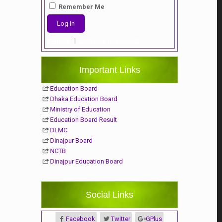
Remember Me
Register
|
Lost your password?
Important Links
Education Board
Dhaka Education Board
Ministry of Education
Education Board Result
DLMC
Dinajpur Board
NCTB
Dinajpur Education Board
Social Links
Facebook
Twitter
GPlus