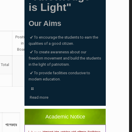
is Light"
Our Aims
Position
To encourage the students to earn the
in
qualities of a good citizen.
Board
To create awareness about our
freedom movement and build the students
in the light of patriotism.
Total
To provide facilities conducive to
modern education.
ভর্তি পরীক্ষা ২০২৬ এর ফলাফল
(06/01/2026 4:37 pm)
Read more
ভর্তির সময় জানুয়ারি মাসের বেতনসহ অন্যান্য ফিস এর
পরিমাণ
(01/01/2026 9:14 am)
Academic Notice
২০২৬ শিক্ষাবর্ষে শিশু শ্রেণিতে ভর্তি পরীক্ষায় উত্তীর্ণদের
পাশের
হার
ফলাফল
(18/12/2025 2:27 pm)