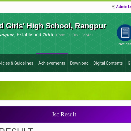
Admin L
 Girls' High School, Rangpur
angpur.
1995.
Established
Code
EIIN : 127431
Notice
licies & Guidelines
Achievements
Download
Digital Contents
G
Jsc Result