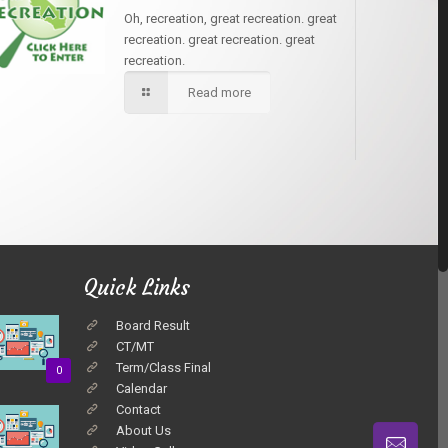
Oh, recreation, great recreation. great
recreation. great recreation. great
recreation.
Read more
Quick Links
Board Result
CT/MT
Term/Class Final
0
Calendar
Contact
About Us