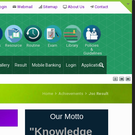
ogin
Webmail
Sitemap
About Us
Contact
s
Resource
Routine
Exam
Library
Policies
&
Guidelines
allery
Result
Mobile Banking
Login
Application
Home
Achievements
Jsc Result
Our Motto
"Knowledge