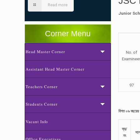
JSC
Read more
Junior Sch
Corner Menu
Head Master Corner
No. of
Examinee
Assistant Head Master Corner
97
Teachers Corner
Students Corner
বিগত ০৯ বছরের প
Vacant Info
ক্র/
সা
নং
Office Executives