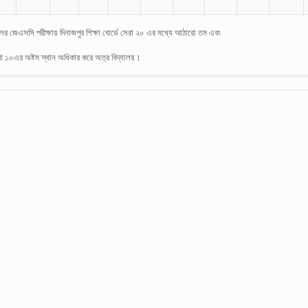
লের জেএসসি পরীক্ষায় দিনাজপুর শিক্ষা বোর্ডে সেরা ২০ এর মধ্যে আঠারো তম এবং
রা ১০এর অষ্টম স্থান অধিকার করে অত্র বিদ্যালয়।