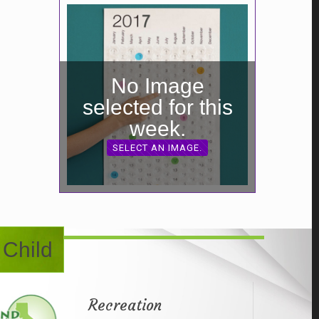
No Image
selected for this
week.
SELECT AN IMAGE.
 Child
Recreation