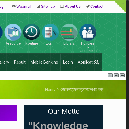
ogin
Webmail
Sitemap
About Us
Contact
s
Resource
Routine
Exam
Library
Policies
&
Guidelines
allery
Result
Mobile Banking
Login
Application
Home
শ্রেণিভিত্তিক অনুমোদিত শাখার তথ্য
Our Motto
"Knowledge