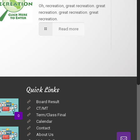
Oh, recreation, great recreation. great
recreation. great recreation. great
recreation.
Read more
Quick Links
Board Result
CT/MT
Term/Class Final
0
Calendar
Contact
About Us