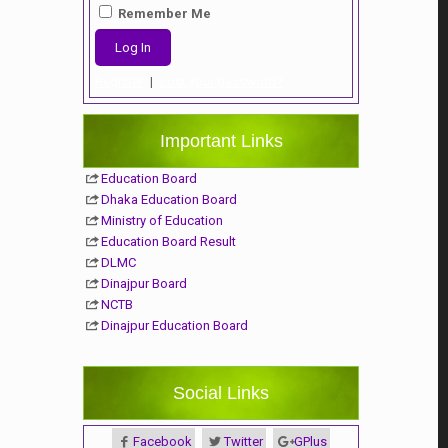
Remember Me
Register
|
Lost your password?
Important Links
Education Board
Dhaka Education Board
Ministry of Education
Education Board Result
DLMC
Dinajpur Board
NCTB
Dinajpur Education Board
Social Links
Facebook
Twitter
GPlus