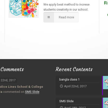
We apply best method to increse
students creativity in our school.
Read more
 Comments
Recent Contents
bangla class 1
l 22nd, 2017
April 22nd, 2017
olice Lines School & College
ia
commented on
SMS Slide
SMS Slide
April 18th, 2017