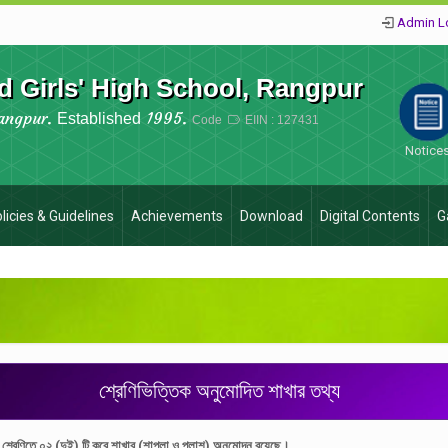
Admin L
 Girls' High School, Rangpur
angpur.
1995.
Established
Code
EIIN : 127431
Notice
licies & Guidelines
Achievements
Download
Digital Contents
G
শ্রেণিভিত্তিক অনুমোদিত শাখার তথ্য
িটি শ্রেণিতে ০২ (দুই) টি করে শাখার (শাপলা ও পলাশ) অনুমোদন রয়েছে।