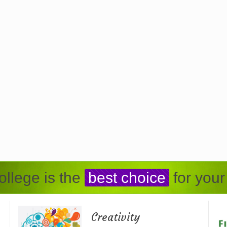
llege is the
best choice
for your
Creativity