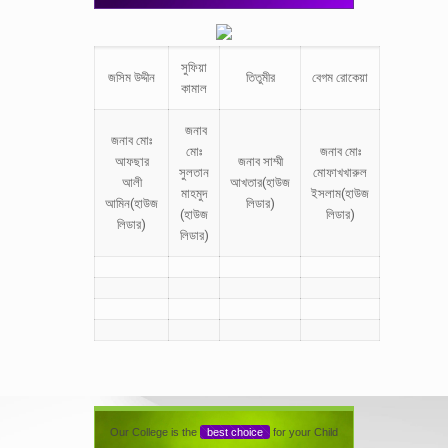
সুফিয়া
জসিম উদ্দীন
তিতুমীর
বেগম রোকেয়া
কামাল
জনাব
জনাব মোঃ
মোঃ
জনাব মোঃ
আফছার
জনাব সাম্মী
সুলতান
মোফাখখারুল
আলী
আখতার(হাউজ
মাহমুদ
ইসলাম(হাউজ
আমিন(হাউজ
লিডার)
(হাউজ
লিডার)
লিডার)
লিডার)
Our College is the
best choice
for your Child